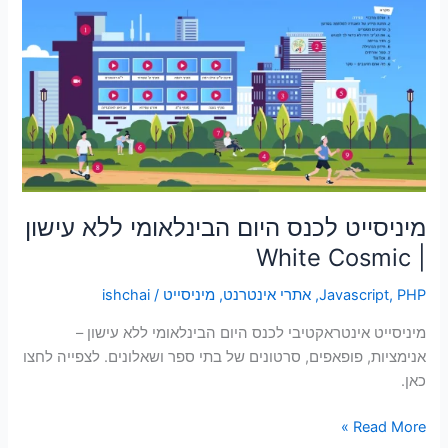
היום
הבינלאומי
ללא
עישון
|
White
Cosmic
מיניסייט לכנס היום הבינלאומי ללא עישון
| White Cosmic
PHP
,
Javascript
,
אתרי אינטרנט
,
מיניסייט
/
ishchai
מיניסייט אינטראקטיבי לכנס היום הבינלאומי ללא עישון –
אנימציות, פופאפים, סרטונים של בתי ספר ושאלונים. לצפייה לחצו
כאן.
Read More »